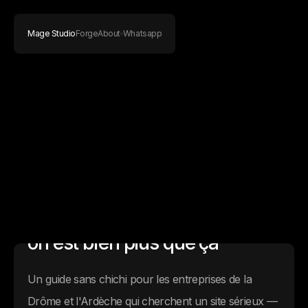
Mage Studio
Forge
About
Whatsapp
Studio de création de site
internet à Valence et pourquoi
on est bien plus que ça
Un guide sans chichi pour les entreprises de la
Drôme et l'Ardèche qui cherchent un site sérieux —