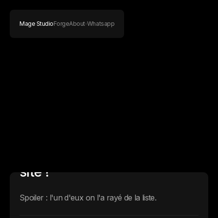
Mage Studio
Forge
About
Whatsapp
Webflow, Framer, WordPress
— lequel choisir pour votre
site ?
Spoiler : l'un d'eux on l'a rayé de la liste.